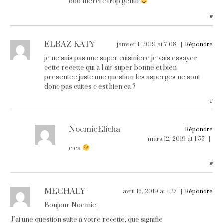
ooo merci c trop gentil
#
ELBAZ KATY
janvier 1, 2019 at 7:08
Répondre
je ne suis pas une super cuisiniere je vais essayer
cette recette qui a l air super bonne et bien
presentee juste une question les asperges ne sont
donc pas cuites c est bien ca ?
#
NoemieElicha
Répondre
mars 12, 2019 at 1:55
c ca
#
MECHALY
avril 16, 2019 at 1:27
Répondre
Bonjour Noemie,
J’ai une question suite à votre recette, que signifie